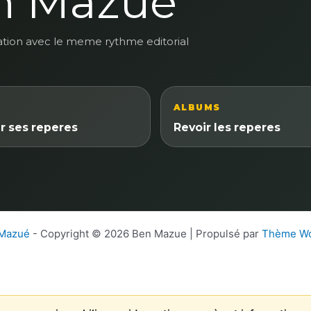
n Mazue
ation avec le meme rythme editorial
ALBUMS
r ses reperes
Revoir les reperes
 Mazué
- Copyright © 2026 Ben Mazue | Propulsé par
Thème Wo