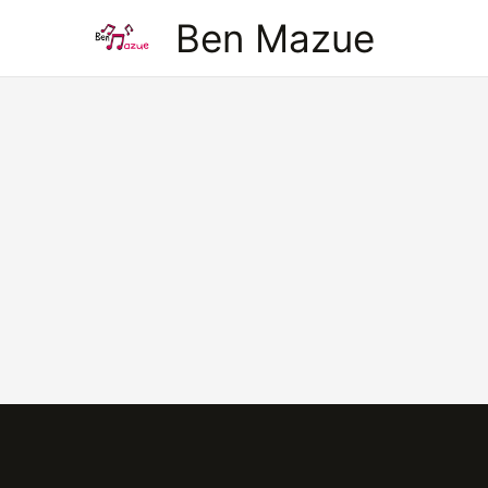
Aller
Ben Mazue
au
contenu