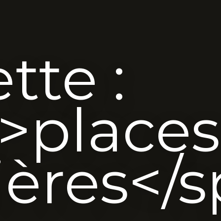
tte :
>places
ières</