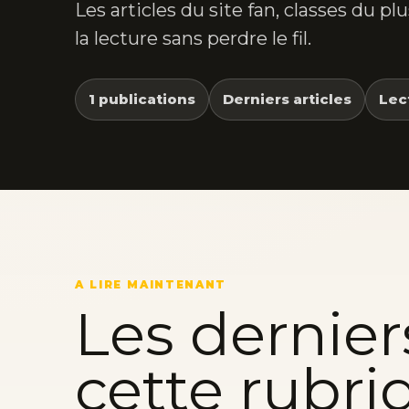
Les articles du site fan, classes du p
la lecture sans perdre le fil.
1 publications
Derniers articles
Lec
A LIRE MAINTENANT
Les dernier
cette rubri