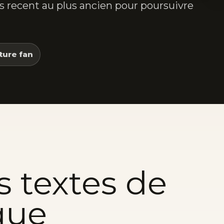
lus recent au plus ancien pour poursuivre
ture fan
s textes de
que