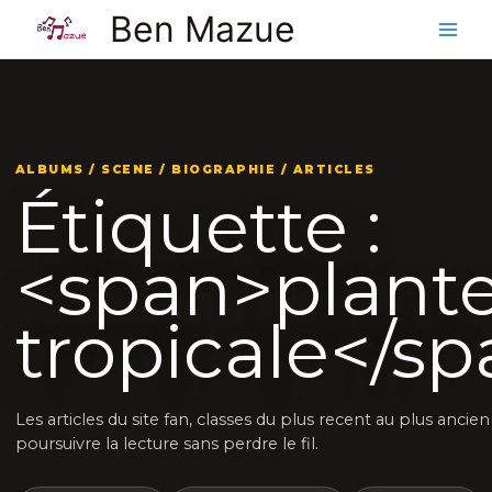
Aller
Ben Mazue
au
contenu
ALBUMS / SCENE / BIOGRAPHIE / ARTICLES
Étiquette :
<span>plant
tropicale</s
Les articles du site fan, classes du plus recent au plus ancie
poursuivre la lecture sans perdre le fil.