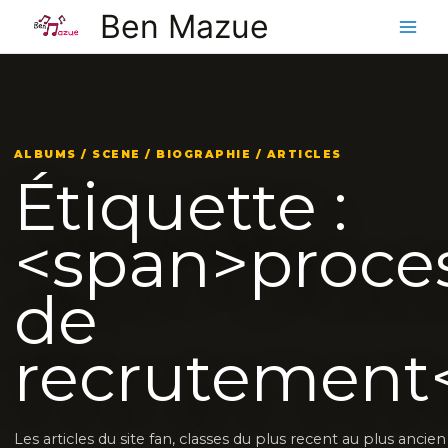
Aller
Ben Mazue
au
contenu
ALBUMS / SCENE / BIOGRAPHIE / ARTICLES
Étiquette :
<span>proce
de
recrutement
Les articles du site fan, classes du plus recent au plus ancie