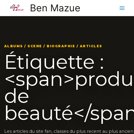
Aller
Ben Mazue
au
contenu
ALBUMS / SCENE / BIOGRAPHIE / ARTICLES
Étiquette :
<span>produ
de
beauté</spa
Les articles du site fan, classes du plus recent au plus ancie