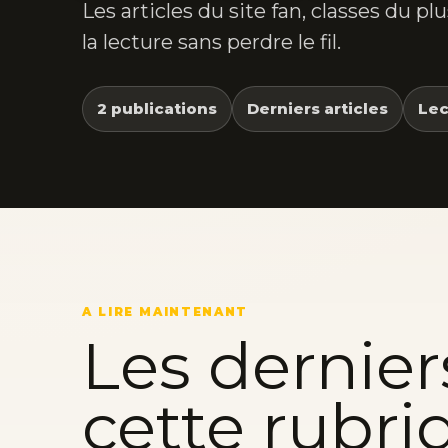
Les articles du site fan, classes du p
la lecture sans perdre le fil.
2 publications
Derniers articles
Lec
A LIRE MAINTENANT
Les dernier
cette rubri