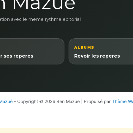
n Mazue
ation avec le meme rythme editorial
ALBUMS
r ses reperes
Revoir les reperes
 Mazué
- Copyright © 2026 Ben Mazue | Propulsé par
Thème Wo