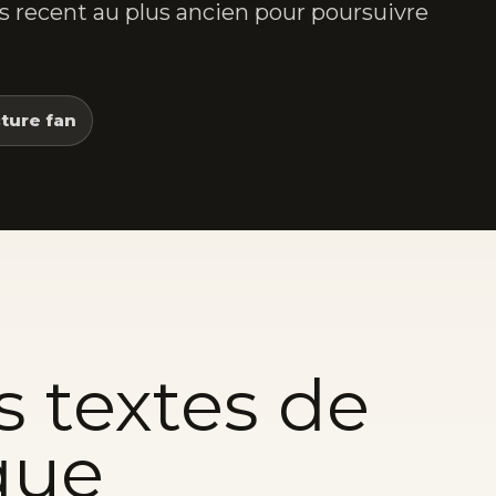
lus recent au plus ancien pour poursuivre
ture fan
s textes de
que