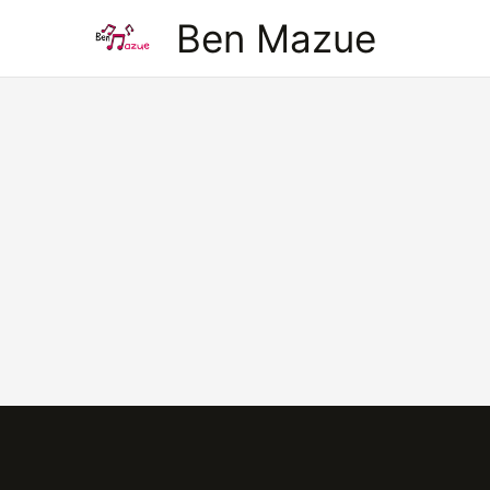
Aller
Ben Mazue
au
contenu