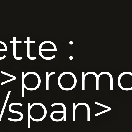
tte :
>promo
/span>