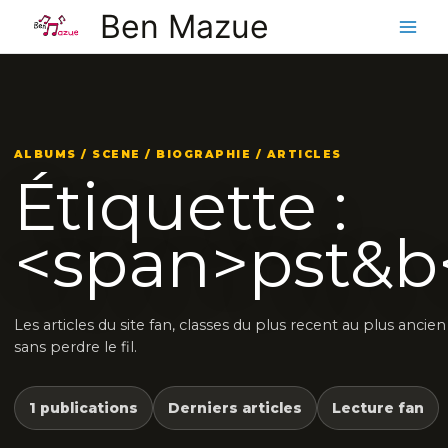
Aller
Ben Mazue
au
contenu
ALBUMS / SCENE / BIOGRAPHIE / ARTICLES
Étiquette :
<span>pst&b
Les articles du site fan, classes du plus recent au plus ancie
sans perdre le fil.
1 publications
Derniers articles
Lecture fan