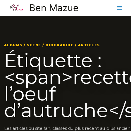
Aller
Ben Mazue
au
contenu
ALBUMS / SCENE / BIOGRAPHIE / ARTICLES
Étiquette :
<span>recett
l’oeuf
d’autruche</
Les articles du site fan, classes du plus recent au plus ancie