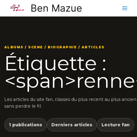
Aller
Ben Mazue
au
contenu
ALBUMS / SCENE / BIOGRAPHIE / ARTICLES
Étiquette :
<span>renne
Les articles du site fan, classes du plus recent au plus ancie
sans perdre le fil.
1 publications
Derniers articles
Lecture fan