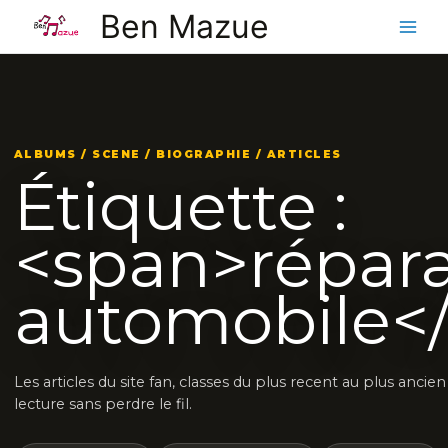
Aller
Ben Mazue
au
contenu
ALBUMS / SCENE / BIOGRAPHIE / ARTICLES
Étiquette :
<span>répara
automobile<
Les articles du site fan, classes du plus recent au plus ancie
lecture sans perdre le fil.