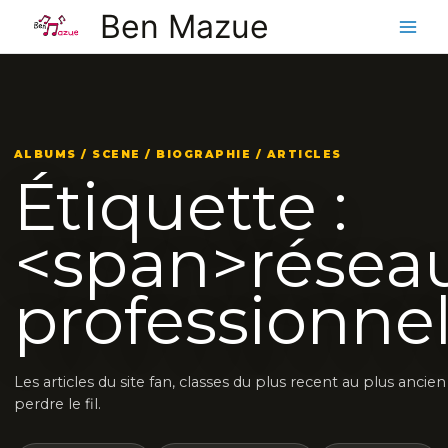
Aller
Ben Mazue
au
contenu
ALBUMS / SCENE / BIOGRAPHIE / ARTICLES
Étiquette :
<span>résea
professionne
Les articles du site fan, classes du plus recent au plus ancie
perdre le fil.