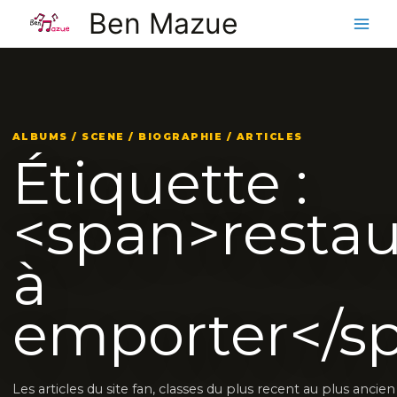
Aller
Ben Mazue
au
contenu
ALBUMS / SCENE / BIOGRAPHIE / ARTICLES
Étiquette :
<span>restau
à
emporter</s
Les articles du site fan, classes du plus recent au plus ancie