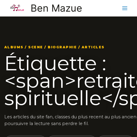
Aller
Ben Mazue
au
contenu
ALBUMS / SCENE / BIOGRAPHIE / ARTICLES
Étiquette :
<span>retrai
spirituelle</
Les articles du site fan, classes du plus recent au plus ancie
poursuivre la lecture sans perdre le fil.