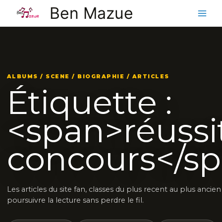
Aller
Ben Mazue
au
contenu
ALBUMS / SCENE / BIOGRAPHIE / ARTICLES
Étiquette :
<span>réussi
concours</s
Les articles du site fan, classes du plus recent au plus ancie
poursuivre la lecture sans perdre le fil.