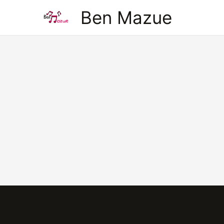
Aller
Ben Mazue
au
contenu