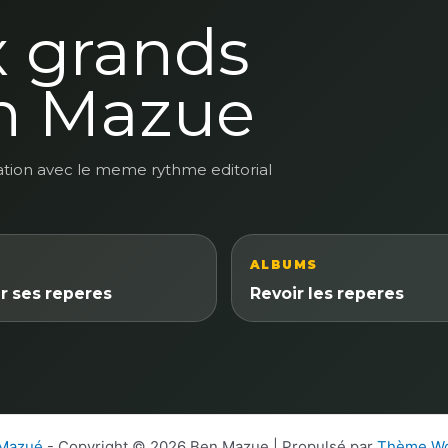
x grands
n Mazue
ation avec le meme rythme editorial
ALBUMS
r ses reperes
Revoir les reperes
 Mazué
- Copyright © 2026 Ben Mazue | Propulsé par
Thème Wo