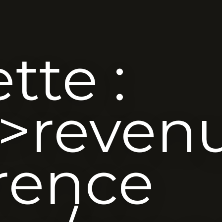
tte :
>reven
rence