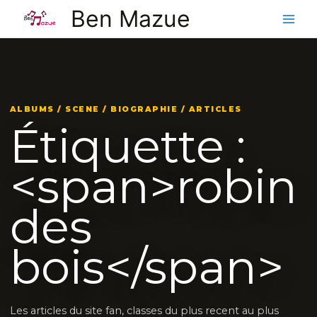
Aller
Ben Mazue
au
contenu
ALBUMS / SCENE / BIOGRAPHIE / ARTICLES
Étiquette :
<span>robin
des
bois</span>
Les articles du site fan, classes du plus recent au plus