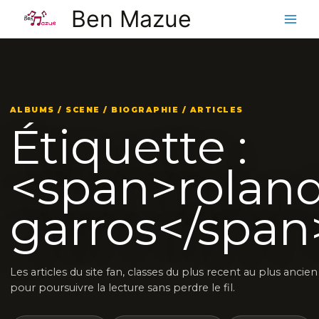
Aller
Ben Mazue
au
contenu
ALBUMS / SCENE / BIOGRAPHIE / ARTICLES
Étiquette :
<span>rolan
garros</span
Les articles du site fan, classes du plus recent au plus ancien
pour poursuivre la lecture sans perdre le fil.