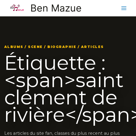
Aller
Ben Mazue
au
contenu
ALBUMS / SCENE / BIOGRAPHIE / ARTICLES
Étiquette :
<span>saint
clément de
rivière</span
Les articles du site fan, classes du plus recent au plus