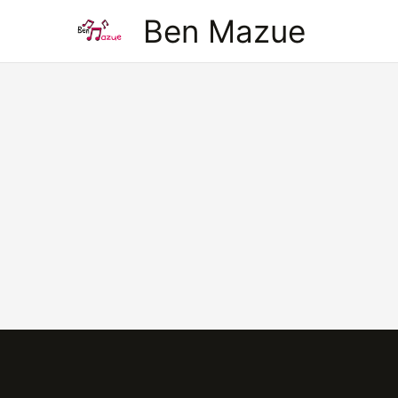
Aller
Ben Mazue
au
contenu