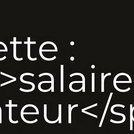
tte :
>salaire
teur</