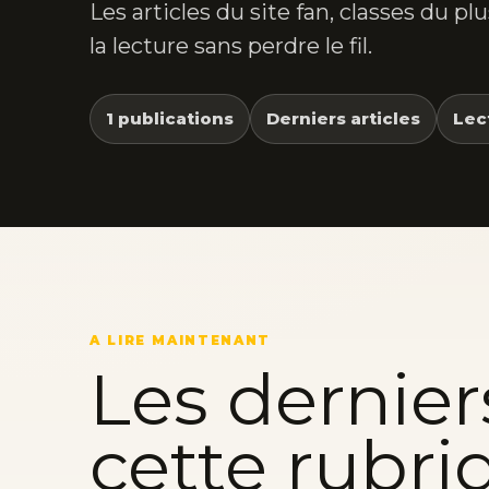
Les articles du site fan, classes du p
la lecture sans perdre le fil.
1 publications
Derniers articles
Lec
A LIRE MAINTENANT
Les dernier
cette rubri