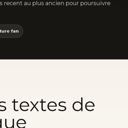
lus recent au plus ancien pour poursuivre
ture fan
s textes de
que