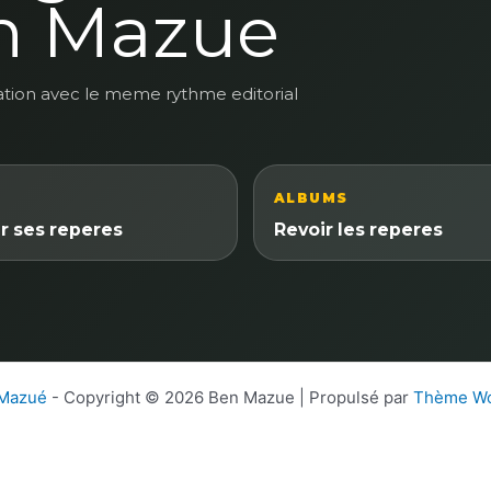
n Mazue
ation avec le meme rythme editorial
ALBUMS
r ses reperes
Revoir les reperes
 Mazué
- Copyright © 2026 Ben Mazue | Propulsé par
Thème Wo