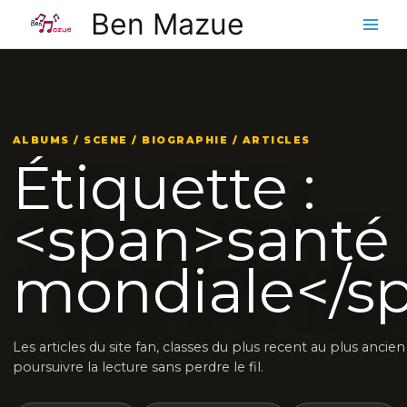
Aller
Ben Mazue
au
contenu
ALBUMS / SCENE / BIOGRAPHIE / ARTICLES
Étiquette :
<span>santé
mondiale</s
Les articles du site fan, classes du plus recent au plus ancie
poursuivre la lecture sans perdre le fil.