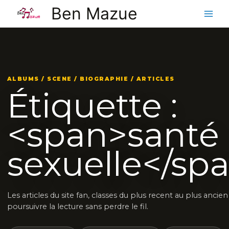
Aller
Ben Mazue
au
contenu
ALBUMS / SCENE / BIOGRAPHIE / ARTICLES
Étiquette :
<span>santé
sexuelle</sp
Les articles du site fan, classes du plus recent au plus ancie
poursuivre la lecture sans perdre le fil.