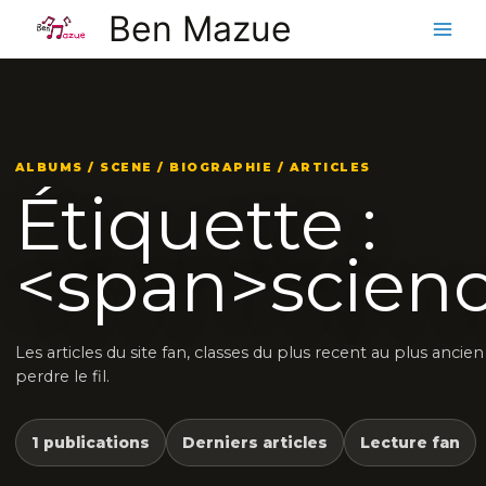
Aller
Ben Mazue
au
contenu
ALBUMS / SCENE / BIOGRAPHIE / ARTICLES
Étiquette :
<span>scien
Les articles du site fan, classes du plus recent au plus ancie
perdre le fil.
1 publications
Derniers articles
Lecture fan