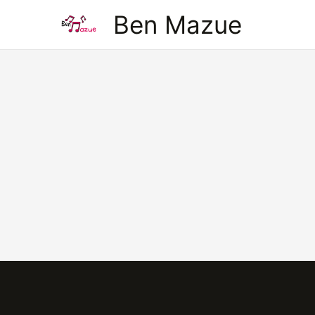
Aller
Ben Mazue
au
contenu