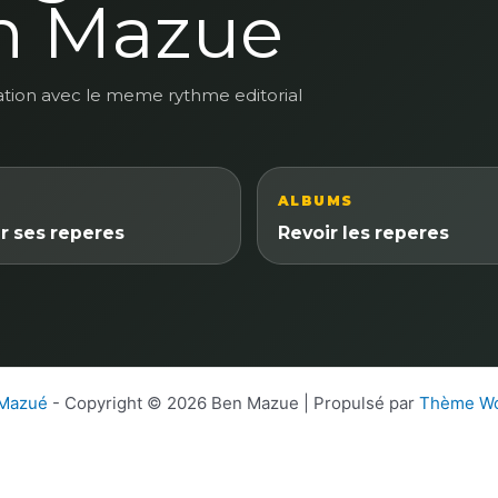
n Mazue
ation avec le meme rythme editorial
ALBUMS
r ses reperes
Revoir les reperes
 Mazué
- Copyright © 2026 Ben Mazue | Propulsé par
Thème Wo