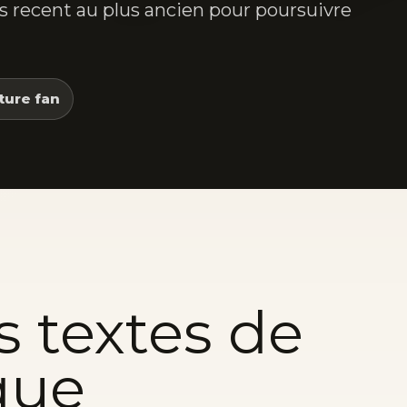
lus recent au plus ancien pour poursuivre
ture fan
s textes de
que