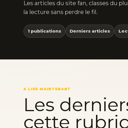
Les articles du site fan, classes du p
la lecture sans perdre le fil.
1 publications
Derniers articles
Lec
A LIRE MAINTENANT
Les dernier
cette rubri