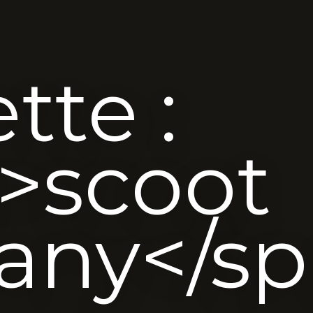
tte :
>scoot
any</sp