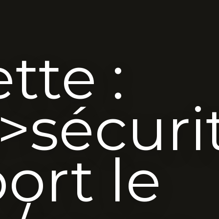
tte :
>sécuri
ort le