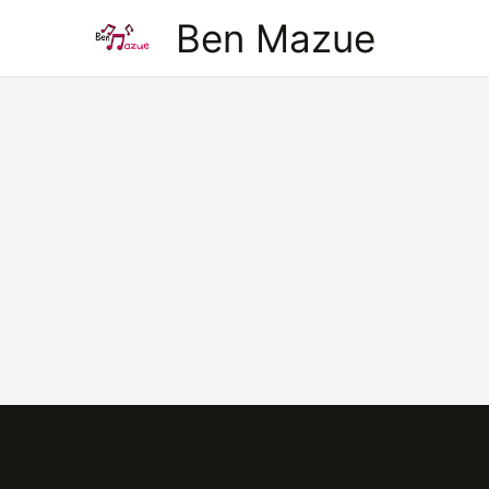
Aller
Ben Mazue
au
contenu