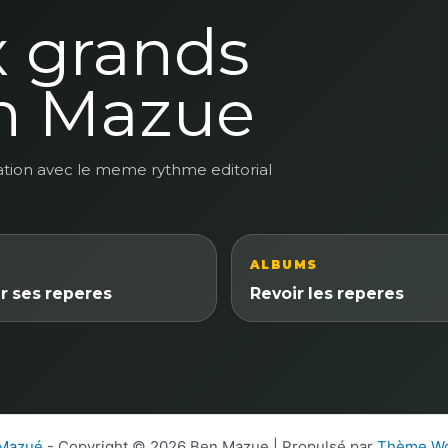
x grands
n Mazue
ation avec le meme rythme editorial
ALBUMS
r ses reperes
Revoir les reperes
 Mazué
- Copyright © 2026 Ben Mazue | Propulsé par
Thème Wo