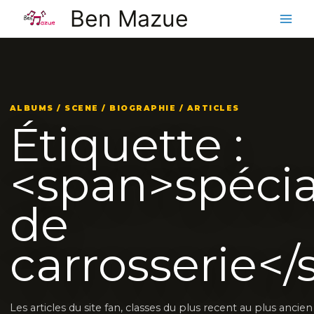
Aller
Ben Mazue
au
contenu
ALBUMS / SCENE / BIOGRAPHIE / ARTICLES
Étiquette :
<span>spécia
de
carrosserie<
Les articles du site fan, classes du plus recent au plus ancie