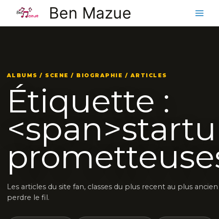
Aller
Ben Mazue
au
contenu
ALBUMS / SCENE / BIOGRAPHIE / ARTICLES
Étiquette :
<span>startu
prometteuse
Les articles du site fan, classes du plus recent au plus ancie
perdre le fil.