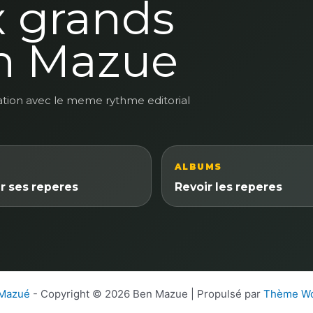
x grands
n Mazue
ation avec le meme rythme editorial
ALBUMS
r ses reperes
Revoir les reperes
 Mazué
- Copyright © 2026 Ben Mazue | Propulsé par
Thème Wo