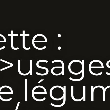
tte :
>usage
ne légu