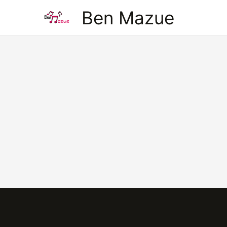
Aller
Ben Mazue
au
contenu