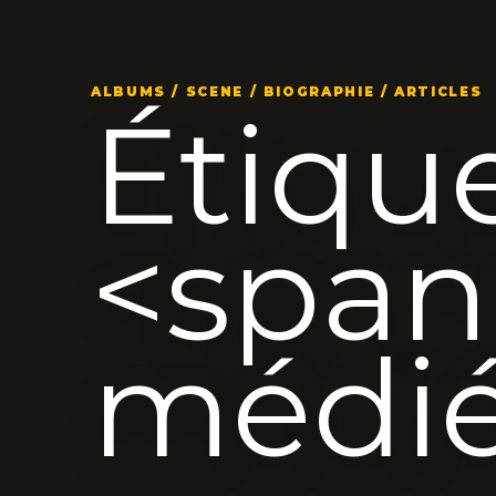
ALBUMS / SCENE / BIOGRAPHIE / ARTICLES
Étique
<span
médié