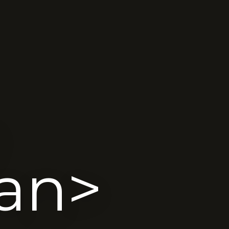
e
an>