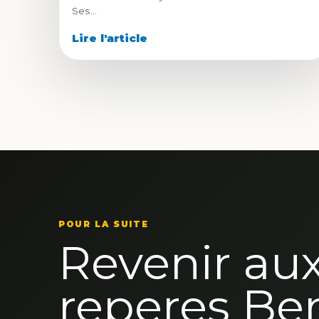
Ses…
Lire l'article
POUR LA SUITE
Revenir au
reperes Be