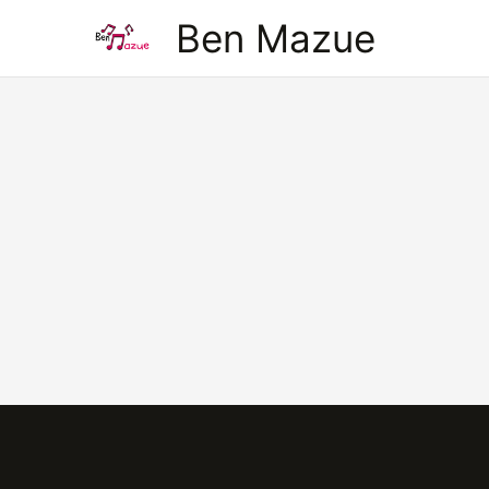
Aller
Ben Mazue
au
contenu