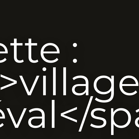
tte :
>villag
val</sp