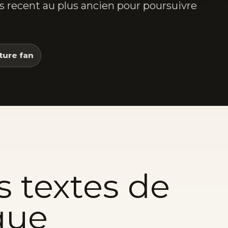
lus recent au plus ancien pour poursuivre
ture fan
s textes de
que