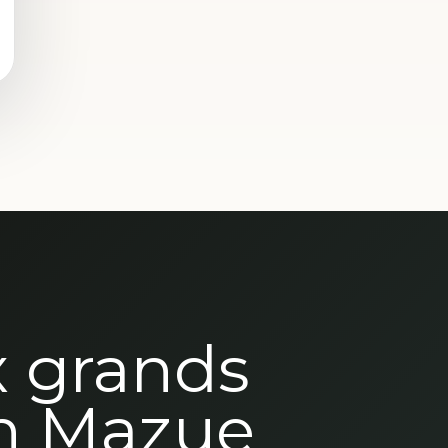
x grands
n Mazue