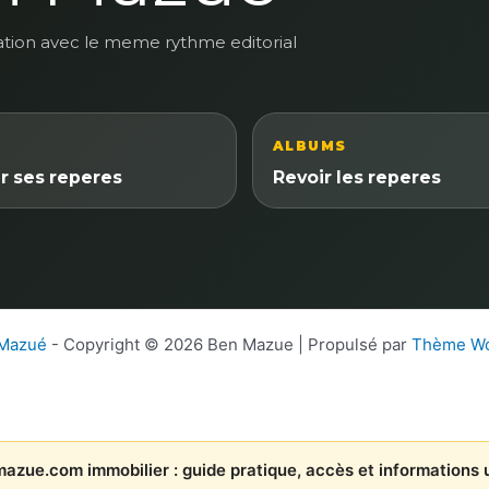
ation avec le meme rythme editorial
ALBUMS
r ses reperes
Revoir les reperes
 Mazué
- Copyright © 2026 Ben Mazue | Propulsé par
Thème Wo
azue.com immobilier : guide pratique, accès et informations u