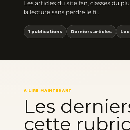
Les articles du site fan, classes du p
la lecture sans perdre le fil.
1 publications
Derniers articles
Lec
A LIRE MAINTENANT
Les dernier
cette rubri