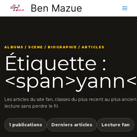
Aller
Ben Mazue
au
contenu
ALBUMS / SCENE / BIOGRAPHIE / ARTICLES
Étiquette :
<span>yann<
Les articles du site fan, classes du plus recent au plus ancie
lecture sans perdre le fil.
1 publications
Derniers articles
Lecture fan