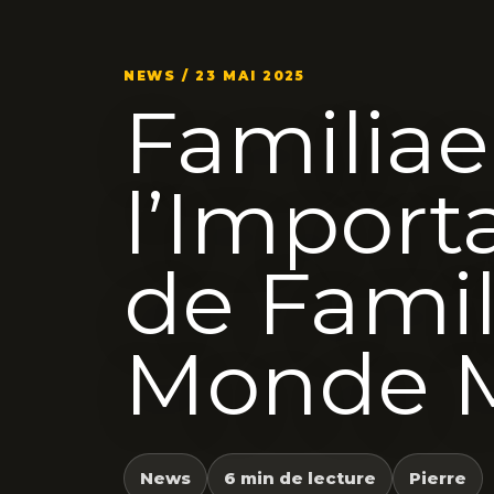
NEWS / 23 MAI 2025
Familia
l’Import
de Famil
Monde 
News
6 min de lecture
Pierre