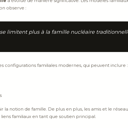
lle
a évolué de manière significative. Les modèles familiau
 on observe :
se limitent plus à la famille nucléaire traditionnell
es configurations familiales modernes, qui peuvent inclure :
s
la notion de famille. De plus en plus, les amis et le réseau
liens familiaux en tant que soutien principal.