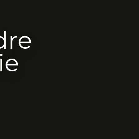
dre
ie