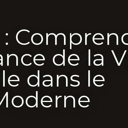
e : Compren
ance de la V
le dans le
Moderne