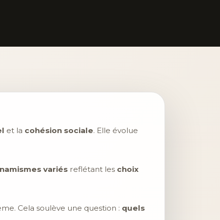
l
et la
cohésion sociale
. Elle évolue
namismes variés
reflétant les
choix
-même. Cela soulève une question :
quels