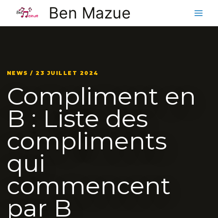
Aller
Ben Mazue
au
contenu
NEWS / 23 JUILLET 2024
Compliment en
B : Liste des
compliments
qui
commencent
par B